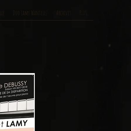
lle
Duo Lamy Wantelez
Archives
Plus...