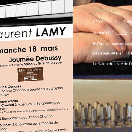
Partenaires
CRD Camille Saint-Sa
Société ODF
odf.fr
Pol'Art Normandie
fac
Le Bateau-Atelier
ba
Le Salon du Livre de 