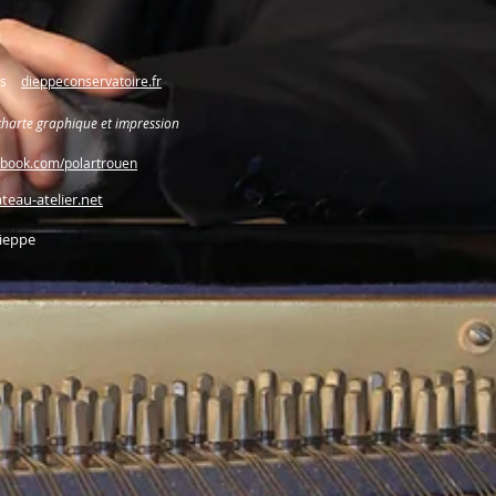
ëns
dieppeconservatoire.fr
charte graphique et impression
ebook.com/polartrouen
teau-atelier.net
Dieppe