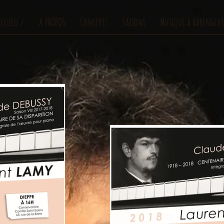
ccueil /
A PROPOS
Concerts
Saisons
Musique à Varengevi